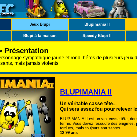
Jeux Blupi
Blupimania II
Blupi à la maison
Speedy Blupi II
> Présentation
personnage sympathique jaune et rond, héros de plusieurs jeux 
sants, mais jamais violents.
BLUPIMANIA II
Un véritable casse-tête...
Qui sera assez fou pour relever le
BLUPIMANIA II est un vrai casse-tête, dans
terme. Vous devez résoudre des enigmes, 
tordues, mais toujours amusantes.
12-99 ans