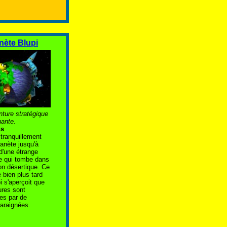
nète Blupi
ture stratégique
ante.
ns
 tranquillement
lanète jusqu'à
 d'une étrange
e qui tombe dans
on désertique. Ce
 bien plus tard
i s'aperçoit que
ures sont
es par de
araignées.