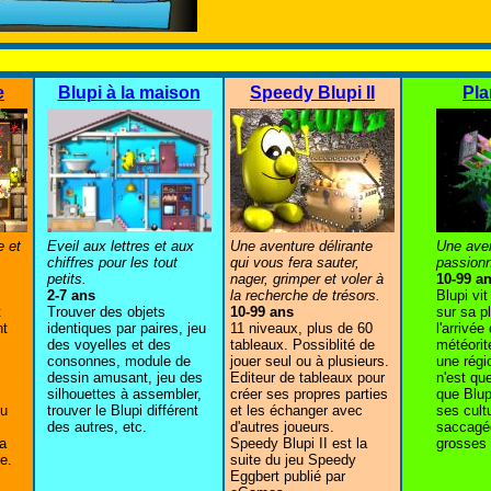
e
Blupi à la maison
Speedy Blupi II
Pla
e et
Eveil aux lettres et aux
Une aventure délirante
Une aven
chiffres pour les tout
qui vous fera sauter,
passionn
petits.
nager, grimper et voler à
10-99 a
2-7 ans
la recherche de trésors.
Blupi vit
t
Trouver des objets
10-99 ans
sur sa p
nt
identiques par paires, jeu
11 niveaux, plus de 60
l'arrivée
des voyelles et des
tableaux. Possiblité de
météorit
consonnes, module de
jouer seul ou à plusieurs.
une régi
dessin amusant, jeu des
Editeur de tableaux pour
n'est que
silhouettes à assembler,
créer ses propres parties
que Blup
nu
trouver le Blupi différent
et les échanger avec
ses cult
des autres, etc.
d'autres joueurs.
saccagé
a
Speedy Blupi II est la
grosses 
e.
suite du jeu Speedy
Eggbert publié par