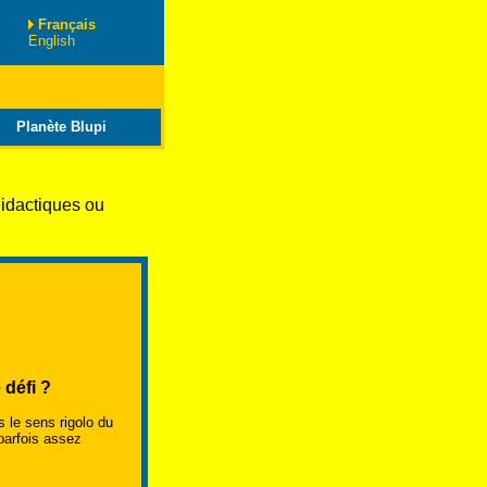
Français
English
Planète Blupi
didactiques ou
 défi ?
 le sens rigolo du
parfois assez