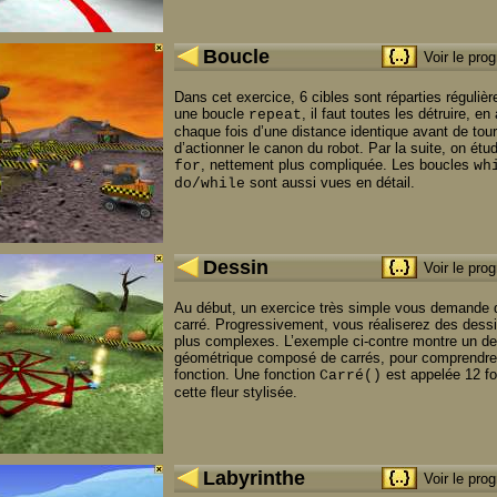
Boucle
Voir le pr
Dans cet exercice, 6 cibles sont réparties réguliè
une boucle
, il faut toutes les détruire, e
repeat
chaque fois d’une distance identique avant de tour
d’actionner le canon du robot. Par la suite, on étud
, nettement plus compliquée. Les boucles
for
wh
sont aussi vues en détail.
do/while
Dessin
Voir le pr
Au début, un exercice très simple vous demande 
carré. Progressivement, vous réaliserez des dess
plus complexes. L’exemple ci-contre montre un de
géométrique composé de carrés, pour comprendre
fonction. Une fonction
est appelée 12 fo
Carré()
cette fleur stylisée.
Labyrinthe
Voir le pr