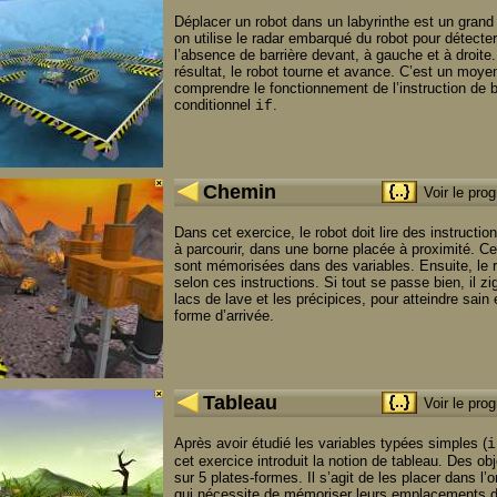
Déplacer un robot dans un labyrinthe est un grand 
on utilise le radar embarqué du robot pour détecte
l’absence de barrière devant, à gauche et à droite
résultat, le robot tourne et avance. C’est un moye
comprendre le fonctionnement de l’instruction de
conditionnel
.
if
Chemin
Voir le pr
Dans cet exercice, le robot doit lire des instructio
à parcourir, dans une borne placée à proximité. Ce
sont mémorisées dans des variables. Ensuite, le 
selon ces instructions. Si tout se passe bien, il z
lacs de lave et les précipices, pour atteindre sain e
forme d’arrivée.
Tableau
Voir le pr
Après avoir étudié les variables typées simples (
i
cet exercice introduit la notion de tableau. Des ob
sur 5 plates-formes. Il s’agit de les placer dans l’
qui nécessite de mémoriser leurs emplacements d