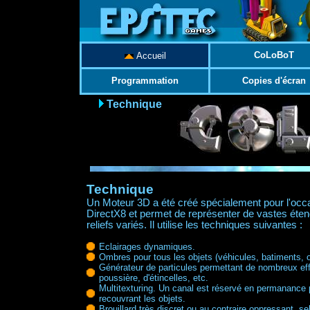
CoLoBoT
Accueil
Programmation
Copies d'écran
Technique
Technique
Un Moteur 3D a été créé spécialement pour l'occasi
DirectX8 et permet de représenter de vastes éte
reliefs variés. Il utilise les techniques suivantes :
Eclairages dynamiques.
Ombres pour tous les objets (véhicules, batiments, o
Générateur de particules permettant de nombreux eff
poussière, d'étincelles, etc.
Multitexturing. Un canal est réservé en permanance 
recouvrant les objets.
Brouillard très discret ou au contraire oppressant, se