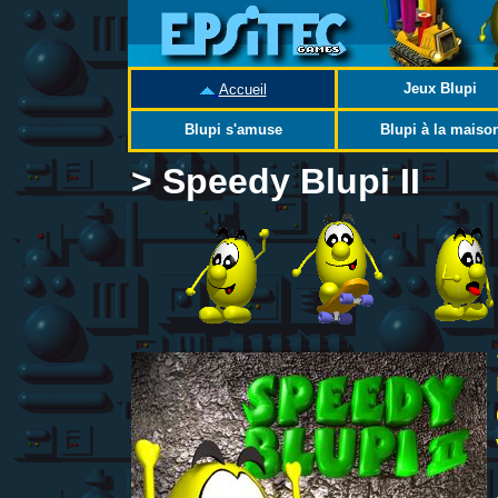
Jeux Blupi
Accueil
Blupi s'amuse
Blupi à la maiso
> Speedy Blupi II