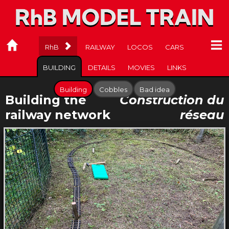
RAILWAY
LOCOS
CARS
BUILDING
DETAILS
MOVIES
LINKS
Building
Cobbles
Bad idea
Building the
Construction du
railway network
réseau