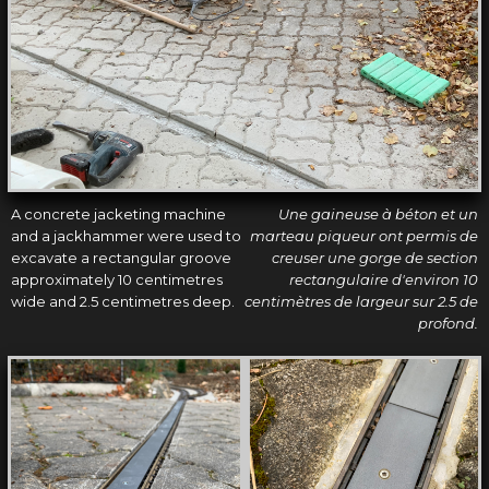
A concrete jacketing machine
Une gaineuse à béton et un
and a jackhammer were used to
marteau piqueur ont permis de
excavate a rectangular groove
creuser une gorge de section
approximately 10 centimetres
rectangulaire d'environ 10
wide and 2.5 centimetres deep.
centimètres de largeur sur 2.5 de
profond.