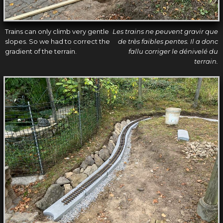
Trains can only climb very gentle
Les trains ne peuvent gravir que
slopes. So we had to correct the
de très faibles pentes. Il a donc
gradient of the terrain.
fallu corriger le dénivelé du
terrain.