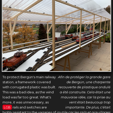
To protect Bergün's main railway
Afin de protéger la grande gare
station, a framework covered
de Bergün, une charpente
with corrugated plastic was built.
recouverte de plastique ondulé
This was a bad idea, as the wind
a été construite. Cela était une
load was far too great. What's
mauvaise idée, car la prise au
more, it was unnecessary, as
vent était beaucoup trop
LGB
rails and switches are
importante. De plus, c'était
highly resistant to the vagaries of
inutile car les rails et aiguillages