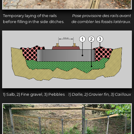
Temporary laying of the rails
Pose provisoire des rails avant
before filling in the side ditches.
de combler les fossés latéraux.
1) Salb, 2) Fine gravel, 3) Pebbles
1) Dalle, 2) Gravier fin, 3) Cailloux