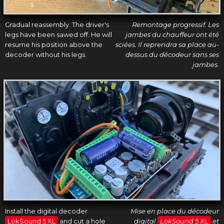
Gradual reassembly. The driver's
Remontage progressif. Les
legs have been sawed off. He will
jambes du chauffeur ont été
resume his position above the
sciées. Il reprendra sa place au-
decoder without his legs.
dessus du décodeur sans ses
jambes.
Install the digital decoder
Mise en place du décodeur
LokSound 5 XL
and cut a hole
digital
LokSound 5 XL
et