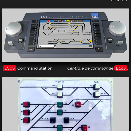
ECoS
Command Station.
Centrale de commande
ECoS
.