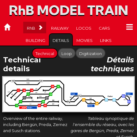
RAILWAY
LOCOS
CARS
BUILDING
DETAILS
MOVIES
LINKS
Technical
Loop
Digitization
Technical
Détails
details
techniques
Overview of the entire railway,
Tableau synoptique de
including Bergün, Preda, Zernez
l'ensemble du réseau, avec les
and Susch stations.
gares de Bergün, Preda, Zernez
et Susch.