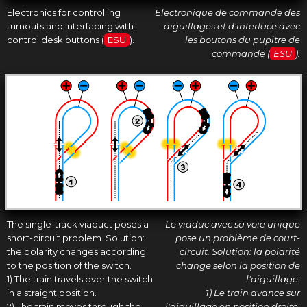
Electronics for controlling
Electronique de commande des
turnouts and interfacing with
aiguillages et d'interface avec
control desk buttons (
ESU
).
les boutons du pupitre de
commande (
ESU
).
The single-track viaduct poses a
Le viaduc avec sa voie unique
short-circuit problem. Solution:
pose un problème de court-
the polarity changes according
circuit. Solution: la polarité
to the position of the switch.
change selon la position de
1) The train travels over the switch
l'aiguillage.
in a straight position.
1) Le train avance sur
2) The train moves through the
l'aiguillage en position droite.