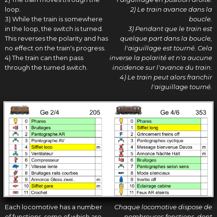
loop.
2) Le train avance dans la
3) While the train is somewhere
boucle.
in the loop, the switch is turned.
3) Pendant que le train est
This reverses the polarity and has
quelque part dans la boucle,
no effect on the train's progress.
l'aiguillage est tourné. Cela
4) The train can then pass
inverse la polarité et n'a aucune
through the turned switch.
incidence sur l'avance du train.
4) Le train peut alors franchir
l'aiguillage tourné.
Each locomotive has a number
Chaque locomotive dispose de
of functions, some of which are
nombreuses fonctions, dont